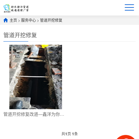
主页
>
服务中心
>
管道开挖修复
管道开挖修复
管道开挖修复改道—鑫洋为你排忧解难
共
1
页
1
条