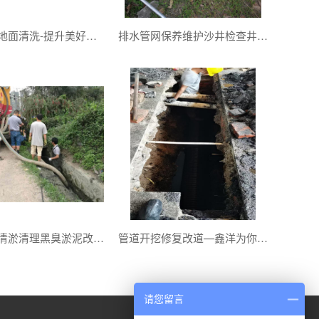
外墙清洗地面清洗-提升美好形象保持优雅环境
排水管网保养维护沙井检查井清理—是预防城市积水内涝
箱涵渠道清淤清理黑臭淤泥改善水质提升水的环境
管道开挖修复改道—鑫洋为你排忧解难
请您留言