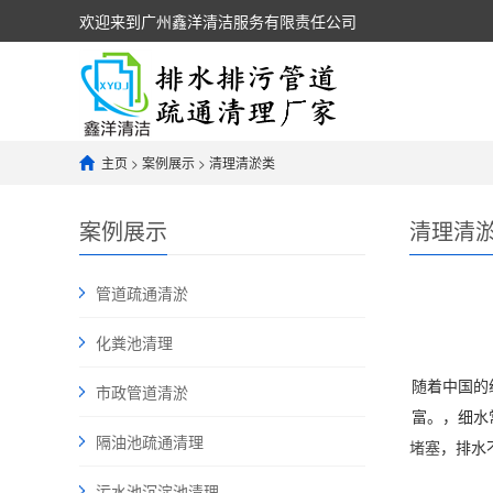
欢迎来到广州鑫洋清洁服务有限责任公司
主页
>
案例展示
>
清理清淤类
案例展示
清理清
管道疏通清淤
化粪池清理
随着中国的
市政管道清淤
富。，细水
隔油池疏通清理
堵塞
，排
污水池沉淀池清理