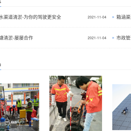
讯
水渠道清淤-为你的驾驶更安全
箱涵渠
2021-11-04
塘清淤-屡屡合作
市政管
2021-11-04
品